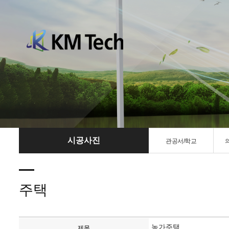
시공사진
관공서/학교
주택
농가주택
제목