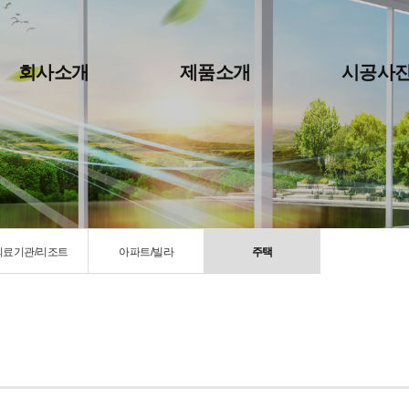
회사소개
제품소개
시공사
의료기관/리조트
아파트/빌라
주택