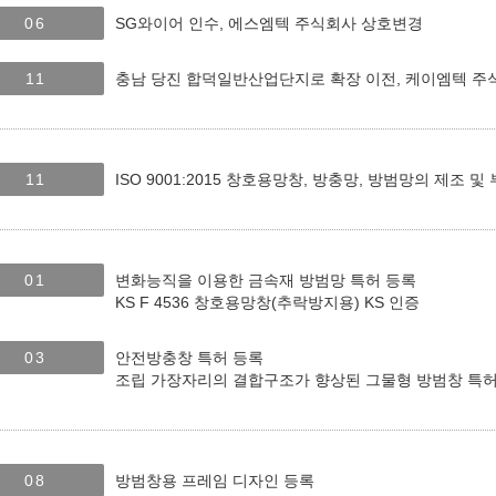
06
SG와이어 인수, 에스엠텍 주식회사 상호변경
11
충남 당진 합덕일반산업단지로 확장 이전, 케이엠텍 주
11
ISO 9001:2015 창호용망창, 방충망, 방범망의 제조 
01
변화능직을 이용한 금속재 방범망 특허 등록
KS F 4536 창호용망창(추락방지용) KS 인증
03
안전방충창 특허 등록
조립 가장자리의 결합구조가 향상된 그물형 방범창 특허
08
방범창용 프레임 디자인 등록