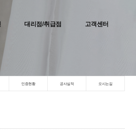
진
대리점/취급점
고객센터
인증현황
공사실적
오시는길