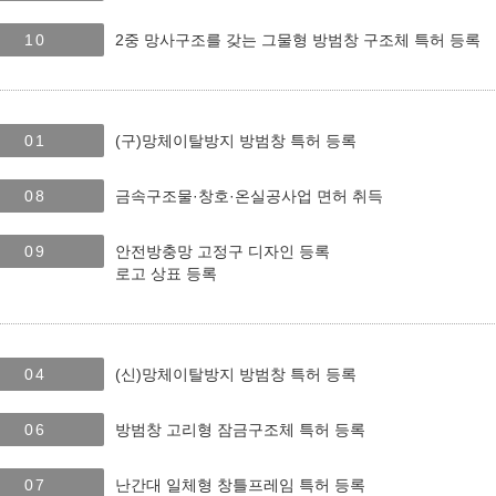
10
2중 망사구조를 갖는 그물형 방범창 구조체 특허 등록
01
(구)망체이탈방지 방범창 특허 등록
08
금속구조물·창호·온실공사업 면허 취득
09
안전방충망 고정구 디자인 등록
로고 상표 등록
04
(신)망체이탈방지 방범창 특허 등록
06
방범창 고리형 잠금구조체 특허 등록
07
난간대 일체형 창틀프레임 특허 등록