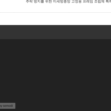
추락 방지를 위한 미세방충망 고정용 프레임 조립체 특
 semodi