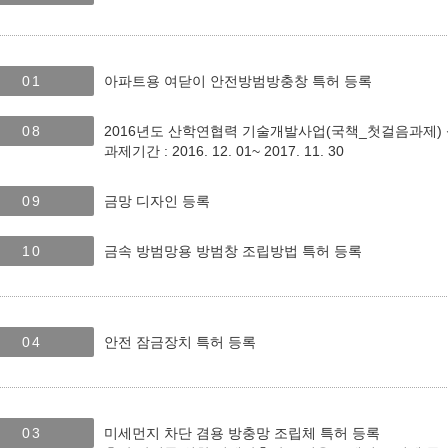
01
아파트용 여닫이 안전방범방충창 특허 등록
08
2016년도 산학연협력 기술개발사업(국책_첫걸음과제)
과제기간 : 2016. 12. 01~ 2017. 11. 30
09
금망 디자인 등록
10
금속 방범망용 방범창 조립방법 특허 등록
04
안전 잠금장치 특허 등록
03
미세먼지 차단 겸용 방충망 조립체 특허 등록